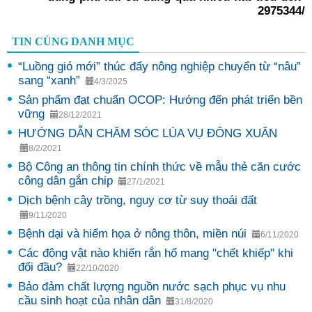
2975344/
TIN CÙNG DANH MỤC
“Luồng gió mới” thúc đẩy nông nghiệp chuyển từ “nâu”
sang “xanh”
4/3/2025
Sản phẩm đạt chuẩn OCOP: Hướng đến phát triển bền
vững
28/12/2021
HƯỚNG DẪN CHĂM SÓC LÚA VỤ ĐÔNG XUÂN
8/2/2021
Bộ Công an thông tin chính thức về mẫu thẻ căn cước
công dân gắn chip
27/1/2021
Dịch bệnh cây trồng, nguy cơ từ suy thoái đất
9/11/2020
Bệnh dại và hiểm họa ở nông thôn, miền núi
6/11/2020
Các động vật nào khiến rắn hổ mang "chết khiếp" khi
đối đầu?
22/10/2020
Bảo đảm chất lượng nguồn nước sạch phục vụ nhu
cầu sinh hoạt của nhân dân
31/8/2020