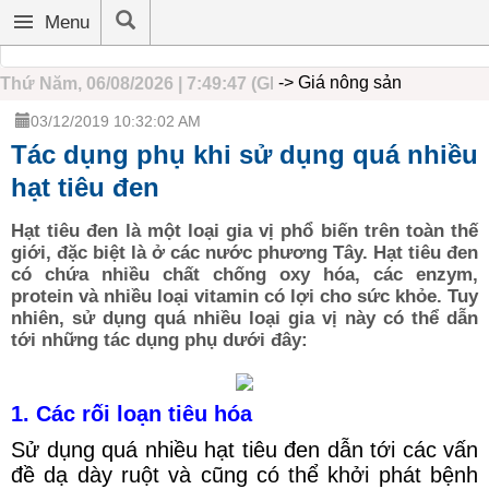
Trang chủ
Hoạt động hội
Tin tức
Phong trào nông dân
Nhà nôn
Menu
-> Giá nông sản
Thứ Năm, 06/08/2026 | 7:49:47 (GMT+7)
03/12/2019 10:32:02 AM
Tác dụng phụ khi sử dụng quá nhiều
hạt tiêu đen
Hạt tiêu đen là một loại gia vị phổ biến trên toàn thế
giới, đặc biệt là ở các nước phương Tây. Hạt tiêu đen
có chứa nhiều chất chống oxy hóa, các enzym,
protein và nhiều loại vitamin có lợi cho sức khỏe. Tuy
nhiên, sử dụng quá nhiều loại gia vị này có thể dẫn
tới những tác dụng phụ dưới đây:
1. Các rối loạn tiêu hóa
Sử dụng quá nhiều hạt tiêu đen dẫn tới các vấn
đề dạ dày ruột và cũng có thể khởi phát bệnh