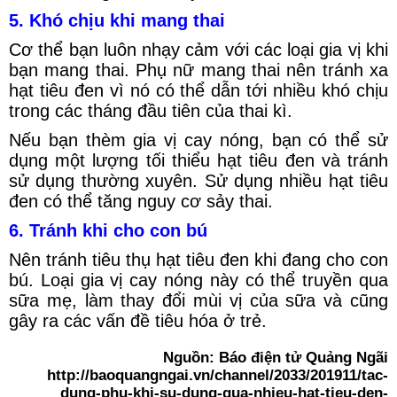
5. Khó chịu khi mang thai
Cơ thể bạn luôn nhạy cảm với các loại gia vị khi
bạn mang thai. Phụ nữ mang thai nên tránh xa
hạt tiêu đen vì nó có thể dẫn tới nhiều khó chịu
trong các tháng đầu tiên của thai kì.
Nếu bạn thèm gia vị cay nóng, bạn có thể sử
dụng một lượng tối thiểu hạt tiêu đen và tránh
sử dụng thường xuyên. Sử dụng nhiều hạt tiêu
đen có thể tăng nguy cơ sảy thai.
6. Tránh khi cho con bú
Nên tránh tiêu thụ hạt tiêu đen khi đang cho con
bú. Loại gia vị cay nóng này có thể truyền qua
sữa mẹ, làm thay đổi mùi vị của sữa và cũng
gây ra các vấn đề tiêu hóa ở trẻ.
Nguồn: Báo điện tử Quảng Ngãi
http://baoquangngai.vn/channel/2033/201911/tac-
dung-phu-khi-su-dung-qua-nhieu-hat-tieu-den-