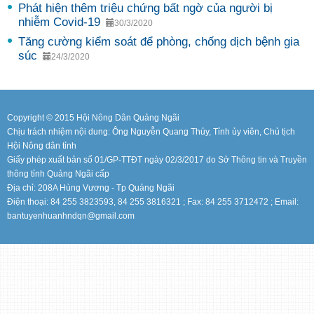
Phát hiện thêm triệu chứng bất ngờ của người bị
nhiễm Covid-19
30/3/2020
Tăng cường kiểm soát để phòng, chống dịch bệnh gia
súc
24/3/2020
Copyright © 2015 Hội Nông Dân Quảng Ngãi
Chịu trách nhiệm nội dung: Ông Nguyễn Quang Thủy, Tỉnh ủy viên, Chủ tịch
Hội Nông dân tỉnh
Giấy phép xuất bản số 01/GP-TTĐT ngày 02/3/2017 do Sở Thông tin và Truyền
thông tỉnh Quảng Ngãi cấp
Địa chỉ: 208A Hùng Vương - Tp Quảng Ngãi
Điện thoại: 84 255 3823593, 84 255 3816321 ; Fax: 84 255 3712472 ; Email:
bantuyenhuanhndqn@gmail.com