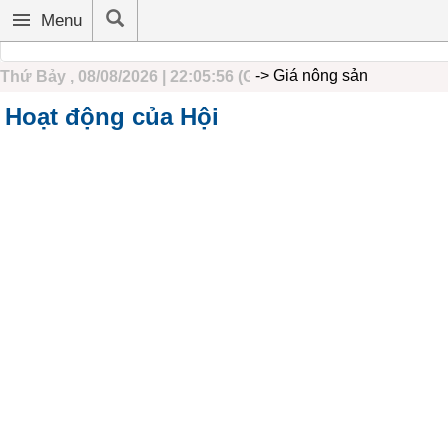
Trang chủ
Hoạt động hội
Tin tức
Phong trào nông dân
Nhà nôn
Menu
-> Giá nông sản
Thứ Bảy , 08/08/2026 | 22:05:57 (GMT+7)
Hoạt động của Hội