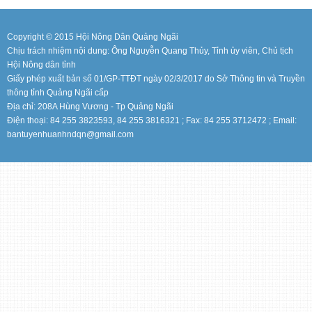
Copyright © 2015 Hội Nông Dân Quảng Ngãi
Chịu trách nhiệm nội dung: Ông Nguyễn Quang Thủy, Tỉnh ủy viên, Chủ tịch
Hội Nông dân tỉnh
Giấy phép xuất bản số 01/GP-TTĐT ngày 02/3/2017 do Sở Thông tin và Truyền
thông tỉnh Quảng Ngãi cấp
Địa chỉ: 208A Hùng Vương - Tp Quảng Ngãi
Điện thoại: 84 255 3823593, 84 255 3816321 ; Fax: 84 255 3712472 ; Email:
bantuyenhuanhndqn@gmail.com