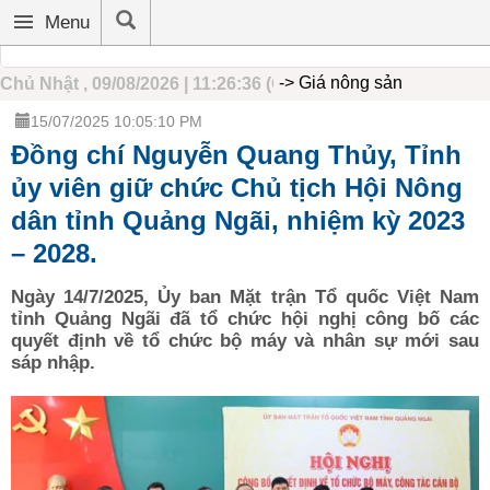
Trang chủ
Hoạt động hội
Tin tức
Phong trào nông dân
Nhà nôn
Menu
-> Giá nông sản
Chủ Nhật , 09/08/2026 | 11:26:36 (GMT+7)
15/07/2025 10:05:10 PM
Đồng chí Nguyễn Quang Thủy, Tỉnh
ủy viên giữ chức Chủ tịch Hội Nông
dân tỉnh Quảng Ngãi, nhiệm kỳ 2023
– 2028.
Ngày 14/7/2025, Ủy ban Mặt trận Tổ quốc Việt Nam
tỉnh Quảng Ngãi đã tổ chức hội nghị công bố các
quyết định về tổ chức bộ máy và nhân sự mới sau
sáp nhập.