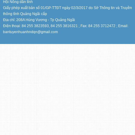
Hội Nông dân tỉnh
Giấy phép xuất bản số 01/GP-TTĐT ngày 02/3/2017 do Sở Thông tin và Truyền
thông tỉnh Quảng Ngãi cấp
Địa chỉ: 208A Hùng Vương - Tp Quảng Ngãi
Điện thoại: 84 255 3823593, 84 255 3816321 ; Fax: 84 255 3712472 ; Email:
bantuyenhuanhndqn@gmail.com