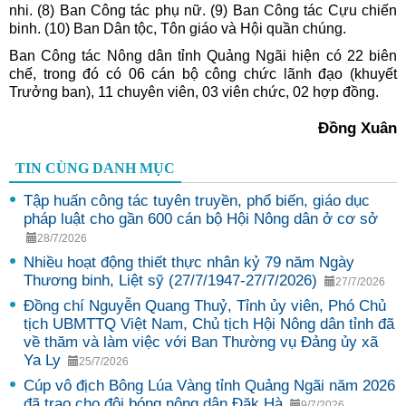
nhi. (8) Ban Công tác phụ nữ. (9) Ban Công tác Cựu chiến
binh. (10) Ban Dân tộc, Tôn giáo và Hội quần chúng.
Ban Công tác Nông dân tỉnh Quảng Ngãi hiện có 22 biên
chế, trong đó có 06 cán bộ công chức lãnh đạo (khuyết
Trưởng ban), 11 chuyên viên, 03 viên chức, 02 hợp đồng.
Đồng Xuân
TIN CÙNG DANH MỤC
Tập huấn công tác tuyên truyền, phổ biến, giáo dục
pháp luật cho gần 600 cán bộ Hội Nông dân ở cơ sở
28/7/2026
Nhiều hoạt động thiết thực nhân kỷ 79 năm Ngày
Thương binh, Liệt sỹ (27/7/1947-27/7/2026)
27/7/2026
Đồng chí Nguyễn Quang Thuỷ, Tỉnh ủy viên, Phó Chủ
tịch UBMTTQ Việt Nam, Chủ tịch Hội Nông dân tỉnh đã
về thăm và làm việc với Ban Thường vụ Đảng ủy xã
Ya Ly
25/7/2026
Cúp vô địch Bông Lúa Vàng tỉnh Quảng Ngãi năm 2026
đã trao cho đội bóng nông dân Đăk Hà
9/7/2026